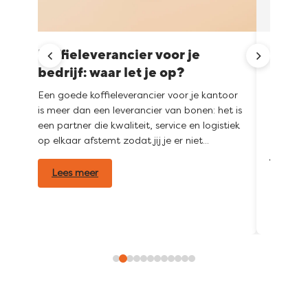
n
Koffieleverancier voor je
De le
bedrijf: waar let je op?
voor 
Een goede koffieleverancier voor je kantoor
Koude ko
is meer dan een leverancier van bonen: het is
het te 
een partner die kwaliteit, service en logistiek
zijn vo
op elkaar afstemt zodat jij je er niet...
karakter
n
je denkt
Lees meer
Lees